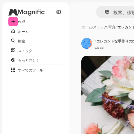
作成
ホーム
/
ストック
/
写真
/
"エレガント
ホーム
検索
"エレガントな手作りのbout
v.ivash
ストック
もっと詳しく
すべてのツール