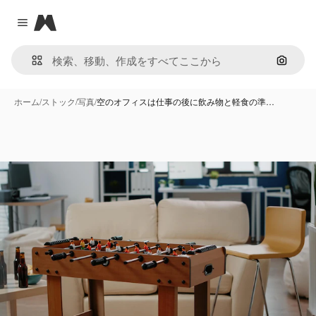
Magnific
Close menu
画像で
ホーム
/
ストック
/
写真
/
空のオフィスは仕事の後に飲み物と軽食の準…