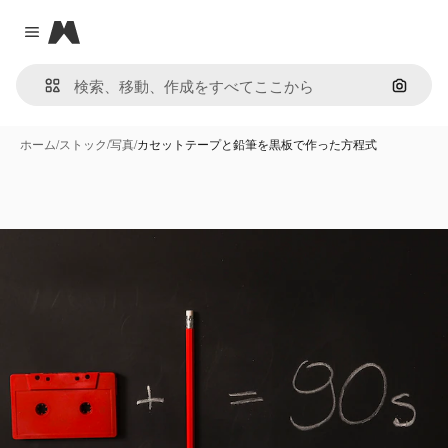
Magnific
Close menu
画像で
ホーム
/
ストック
/
写真
/
カセットテープと鉛筆を黒板で作った方程式