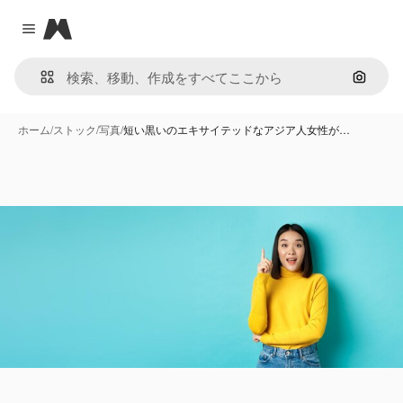
Magnific
Close menu
画像で
ホーム
/
ストック
/
写真
/
短い黒いのエキサイテッドなアジア人女性が…