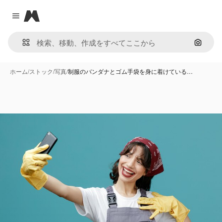
Magnific
Close menu
画像で
ホーム
/
ストック
/
写真
/
制服のバンダナとゴム手袋を身に着けている…