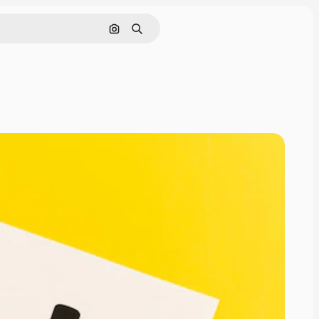
画像で検索
検索