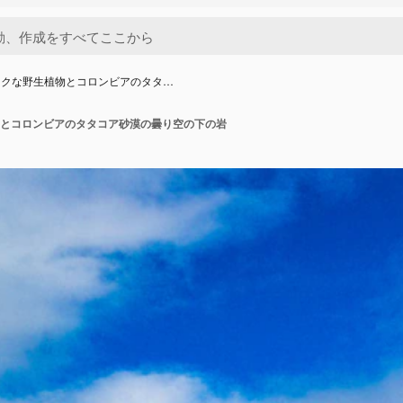
ックな野生植物とコロンビアのタタ…
とコロンビアのタタコア砂漠の曇り空の下の岩