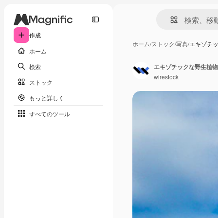
作成
ホーム
/
ストック
/
写真
/
エキゾチ
ホーム
検索
エキゾチックな野生植物
wirestock
ストック
もっと詳しく
すべてのツール