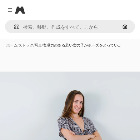
Magnific
Close menu
画像で
ホーム
/
ストック
/
写真
/
表現力のある若い女の子がポーズをとってい…