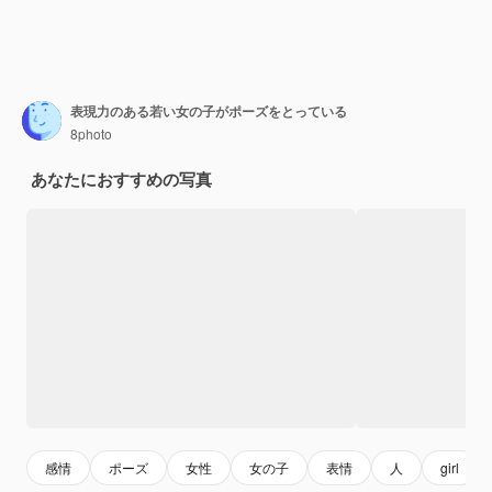
表現力のある若い女の子がポーズをとっている
8photo
あなたにおすすめの写真
感情
ポーズ
女性
女の子
表情
人
girl