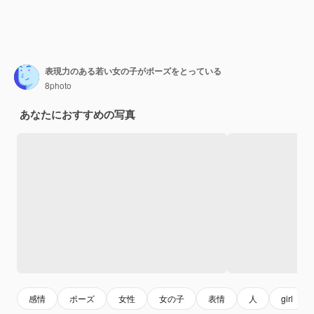
表現力のある若い女の子がポーズをとっている
8photo
あなたにおすすめの写真
感情
ポーズ
女性
女の子
表情
人
girl