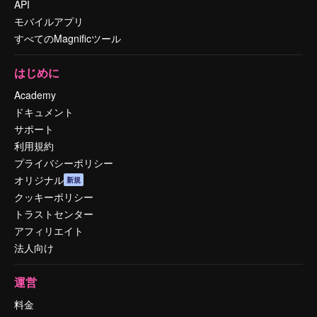
API
モバイルアプリ
すべてのMagnificツール
はじめに
Academy
ドキュメント
サポート
利用規約
プライバシーポリシー
オリジナル
新規
クッキーポリシー
トラストセンター
アフィリエイト
法人向け
運営
料金