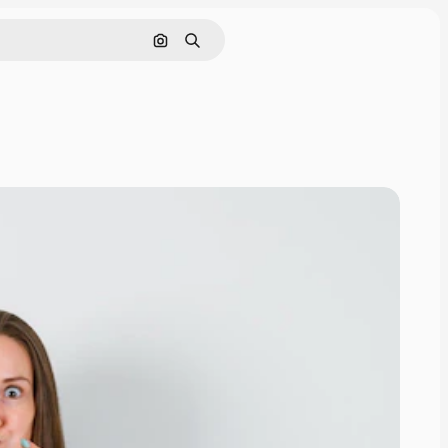
画像で検索
検索