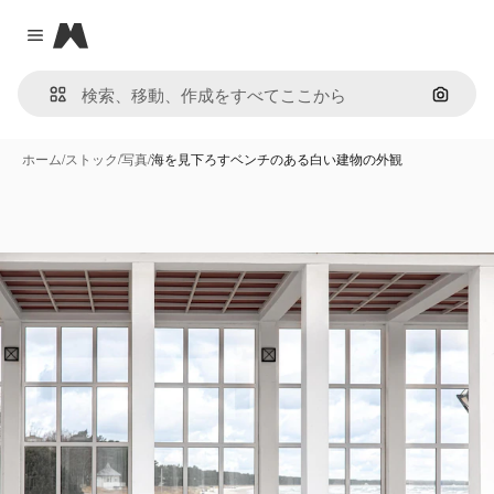
Magnific
Close menu
画像で
ホーム
/
ストック
/
写真
/
海を見下ろすベンチのある白い建物の外観