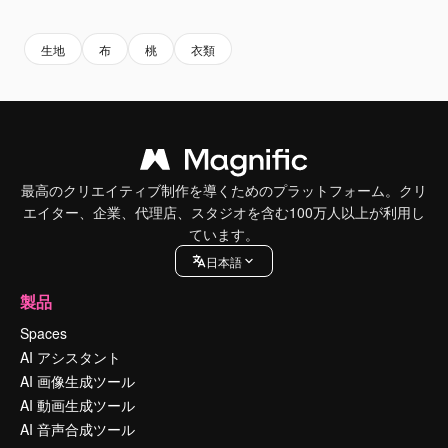
Premium
Premium
AIによって生成されました。
Premium
Premium
AIによっ
生地
布
桃
衣類
最高のクリエイティブ制作を導くためのプラットフォーム。クリ
エイター、企業、代理店、スタジオを含む100万人以上が利用し
ています。
日本語
製品
Spaces
AI アシスタント
AI 画像生成ツール
AI 動画生成ツール
AI 音声合成ツール