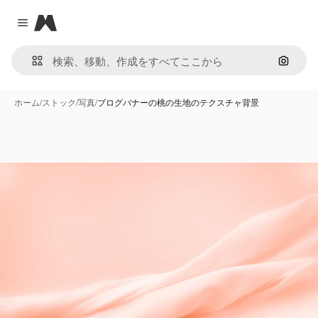
Magnific
Close menu
画像で
ホーム
/
ストック
/
写真
/
ブログバナーの桃の生地のテクスチャ背景