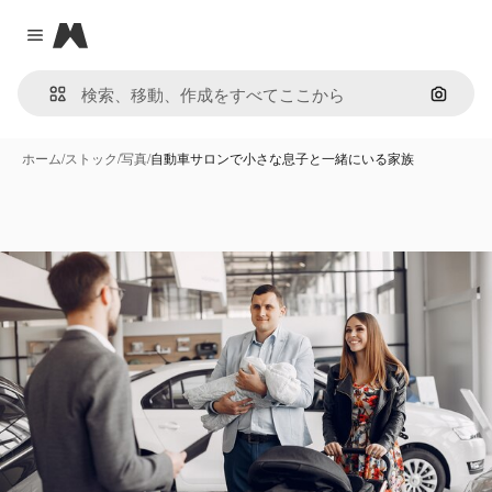
Magnific
Close menu
画像で
ホーム
/
ストック
/
写真
/
自動車サロンで小さな息子と一緒にいる家族