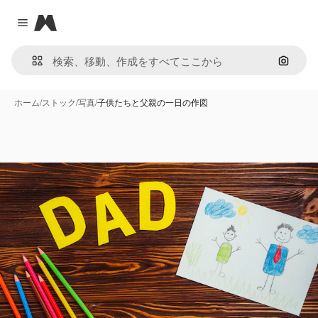
Magnific
Close menu
画像で
ホーム
/
ストック
/
写真
/
子供たちと父親の一日の作図