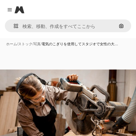
Magnific
Close menu
画像で
ホーム
/
ストック
/
写真
/
電気のこぎりを使用してスタジオで女性の大…