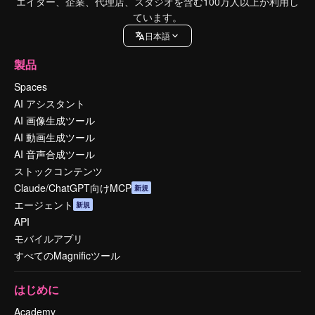
エイター、企業、代理店、スタジオを含む100万人以上が利用し
ています。
日本語
製品
Spaces
AI アシスタント
AI 画像生成ツール
AI 動画生成ツール
AI 音声合成ツール
ストックコンテンツ
Claude/ChatGPT向けMCP
新規
エージェント
新規
API
モバイルアプリ
すべてのMagnificツール
はじめに
Academy