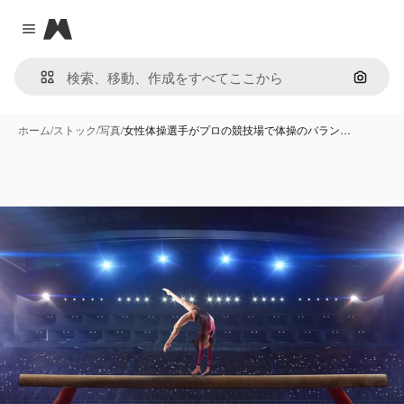
Magnific
Close menu
画像で
ホーム
/
ストック
/
写真
/
女性体操選手がプロの競技場で体操のバラン…