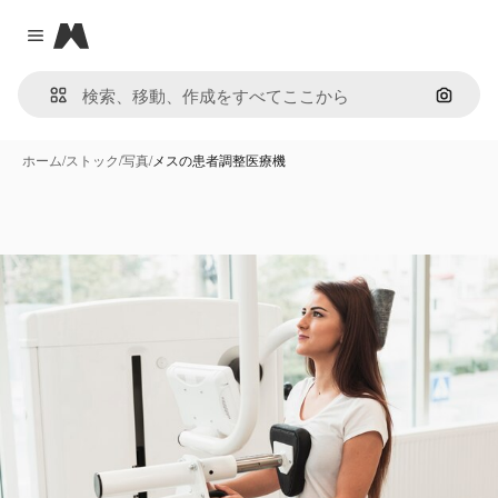
Magnific
Close menu
画像で
ホーム
/
ストック
/
写真
/
メスの患者調整医療機