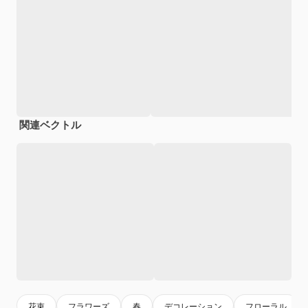
関連ベクトル
花束
フラワーズ
春
デコレーション
フローラル