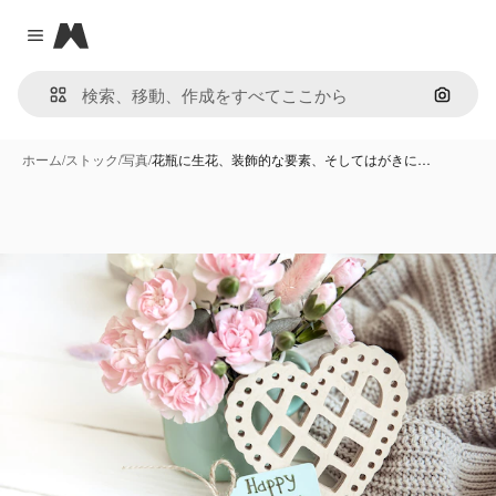
Magnific
Close menu
画像で
ホーム
/
ストック
/
写真
/
花瓶に生花、装飾的な要素、そしてはがきに…