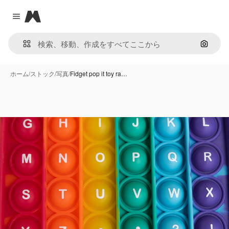
Magnific
Close menu
画像で
ホーム
/
ストック
/
写真
/
Fidget pop it toy ra…