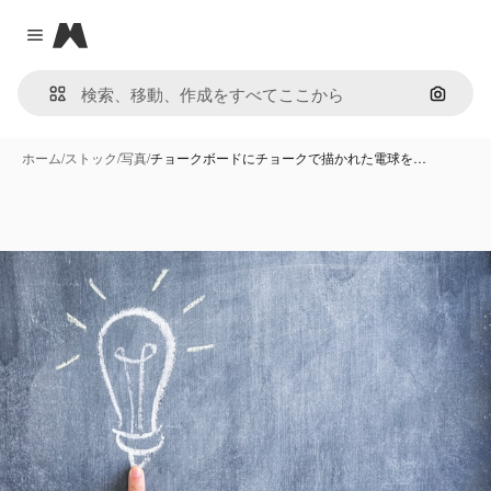
Magnific
Close menu
画像で
ホーム
/
ストック
/
写真
/
チョークボードにチョークで描かれた電球を…