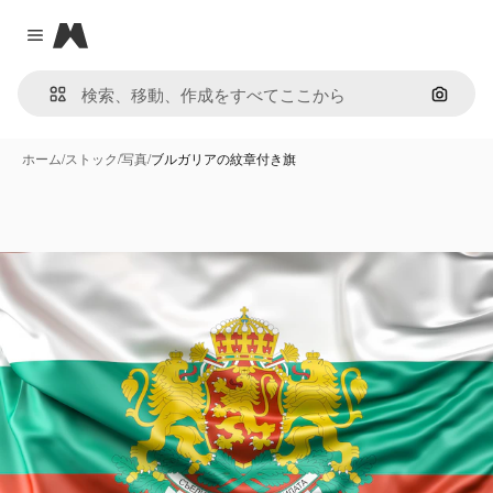
Magnific
Close menu
画像で
ホーム
/
ストック
/
写真
/
ブルガリアの紋章付き旗