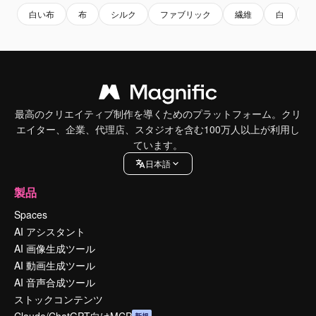
白い布
布
シルク
ファブリック
繊維
白
最高のクリエイティブ制作を導くためのプラットフォーム。クリ
エイター、企業、代理店、スタジオを含む100万人以上が利用し
ています。
日本語
製品
Spaces
AI アシスタント
AI 画像生成ツール
AI 動画生成ツール
AI 音声合成ツール
ストックコンテンツ
Claude/ChatGPT向けMCP
新規