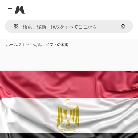
Magnific
Close menu
画像で
ホーム
/
ストック
/
写真
/
エジプトの国旗