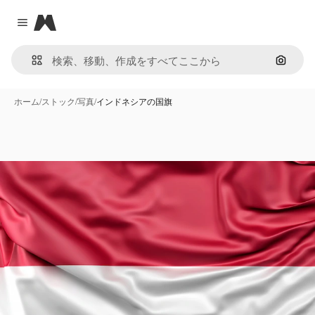
Magnific
Close menu
画像で
ホーム
/
ストック
/
写真
/
インドネシアの国旗