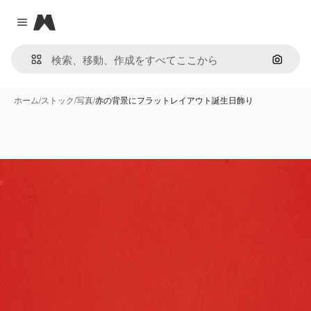
Magnific
Close menu
画像で
ホーム
/
ストック
/
写真
/
赤の背景にフラットレイアウト誕生日飾り