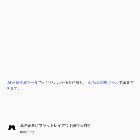
AI 画像生成ツール
でオリジナル画像を作成し、
AI 写真編集ツール
で編集で
きます。
赤の背景にフラットレイアウト誕生日飾り
magnific