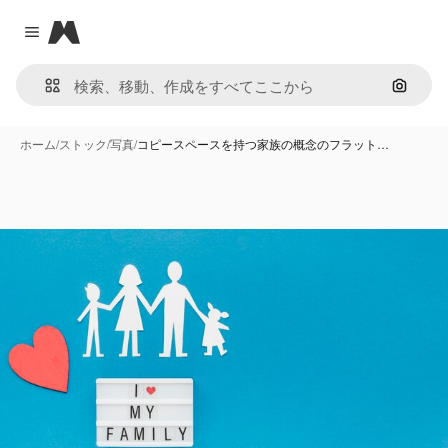
Magnific
Close menu
画像で
ホーム
/
ストック
/
写真
/
コピースペースを持つ家族の概念のフラット…