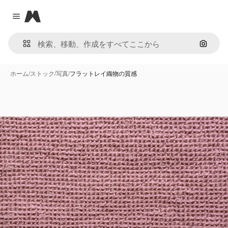
Magnific
Close menu
画像で
ホーム
/
ストック
/
写真
/
フラットレイ織物の質感