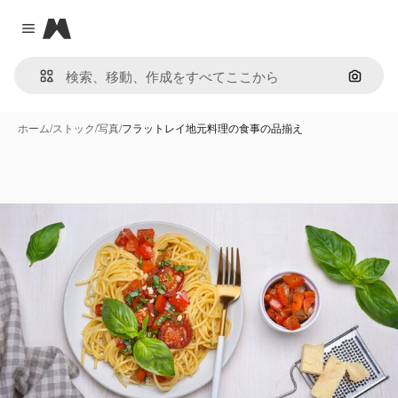
Magnific
Close menu
画像で
ホーム
/
ストック
/
写真
/
フラットレイ地元料理の食事の品揃え