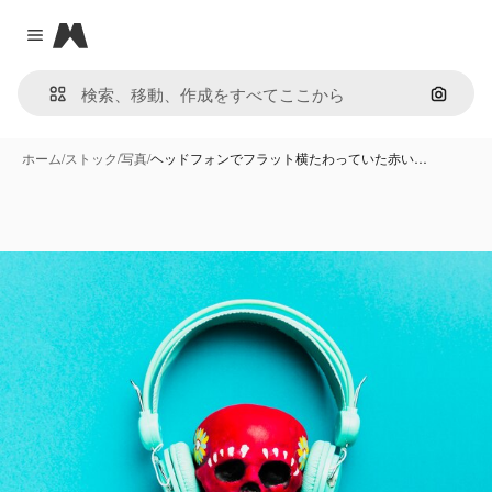
Magnific
Close menu
画像で
ホーム
/
ストック
/
写真
/
ヘッドフォンでフラット横たわっていた赤い…