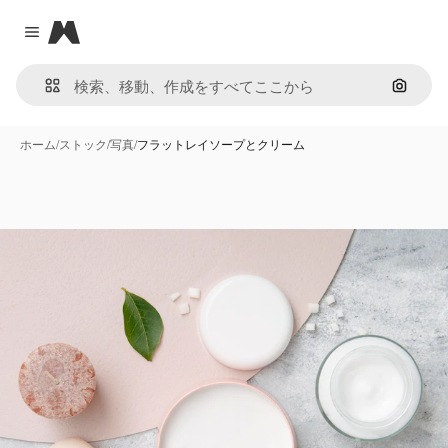
Magnific
Close menu
画像で
ホーム
/
ストック
/
写真
/
フラットレイソープとクリーム