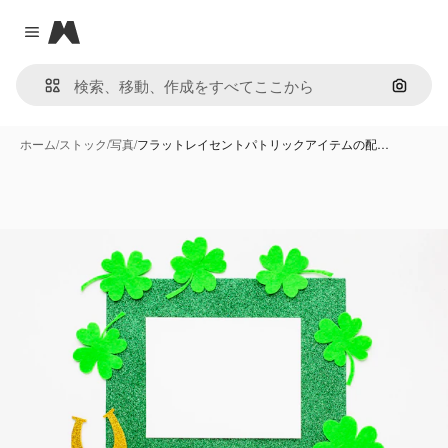
Magnific
Close menu
画像で
ホーム
/
ストック
/
写真
/
フラットレイセントパトリックアイテムの配…