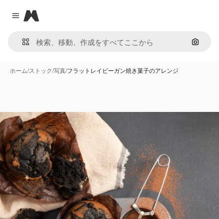
Magnific
Close menu
画像で
ホーム
/
ストック
/
写真
/
フラットレイビーガン焼き菓子のアレンジ