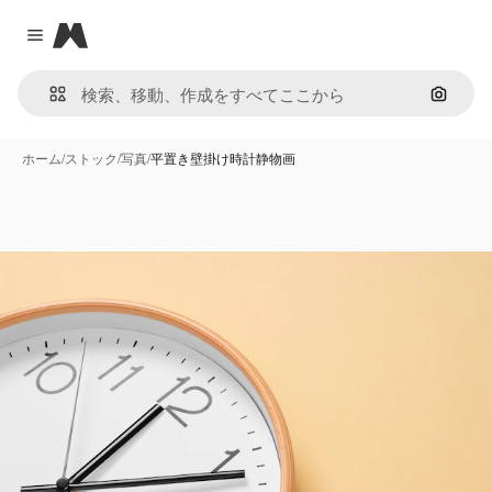
Magnific
Close menu
画像で
ホーム
/
ストック
/
写真
/
平置き壁掛け時計静物画