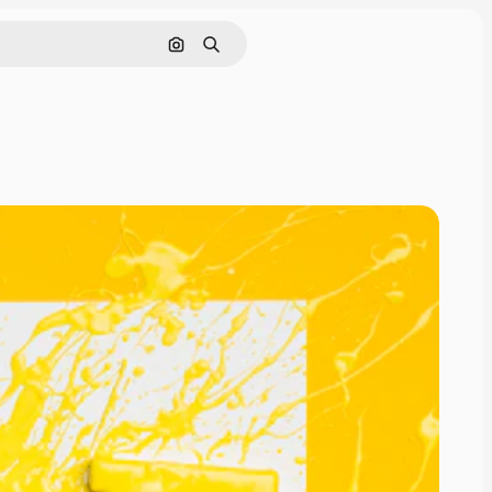
画像で検索
検索