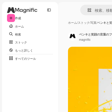
作成
ホーム
/
ストック
/
写真
/
ペンキと
ホーム
検索
ペンキと笑顔の言葉のフ
magnific
ストック
もっと詳しく
すべてのツール