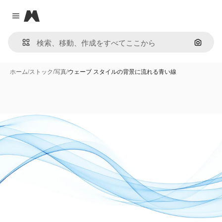
Magnific
Close menu
画像で
ホーム
/
ストック
/
写真
/
ウェーブ スタイルの背景に流れる青い線