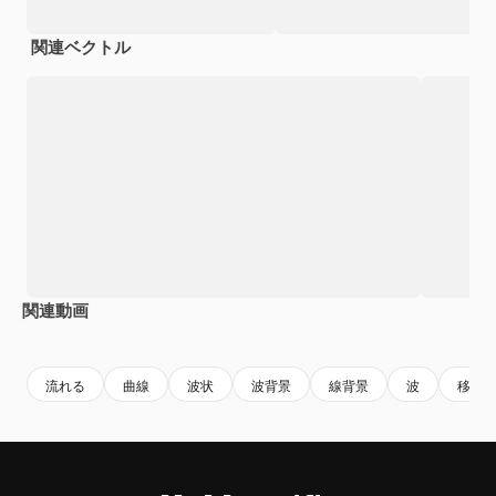
関連ベクトル
関連動画
Premium
Premium
Premium
Premium
流れる
曲線
波状
波背景
線背景
波
移動