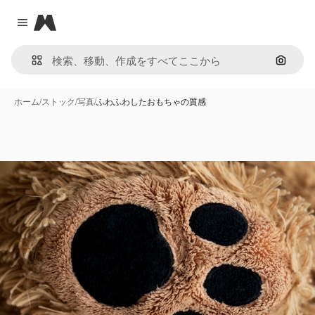
Magnific
Close menu
画像で
ホーム
/
ストック
/
写真
/
ふわふわしたおもちゃの質感