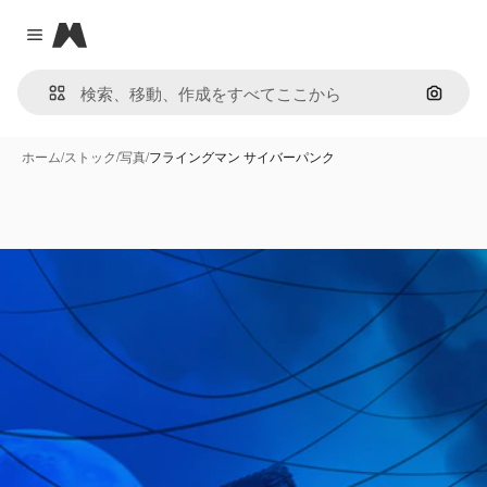
Magnific
Close menu
画像で
ホーム
/
ストック
/
写真
/
フライングマン サイバーパンク