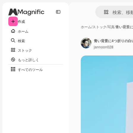
作成
ホーム
/
ストック
/
写真
/
青い背景に
ホーム
検索
青い背景に4つ折りの白
jannoon028
ストック
もっと詳しく
すべてのツール