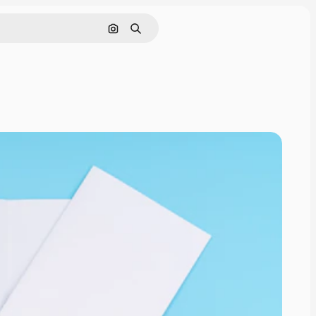
画像で検索
検索