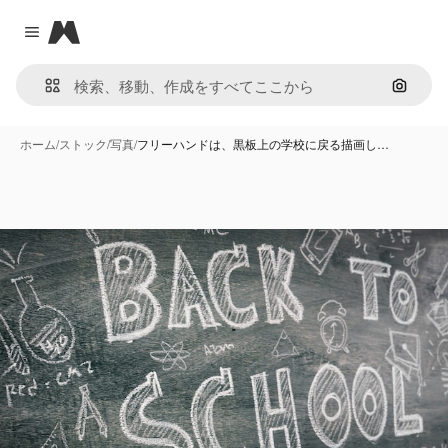
Magnific
Close menu
画像で
ホーム
/
ストック
/
写真
/
フリーハンドは、黒板上の学校に戻る描画し…