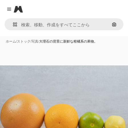
Magnific
Close menu
画像で
ホーム
/
ストック
/
写真
/
大理石の背景に新鮮な柑橘系の果物。