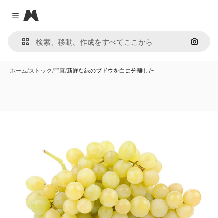
Magnific
Close menu
画像で
ホーム
/
ストック
/
写真
/
新鮮な緑のブドウを白に分離した