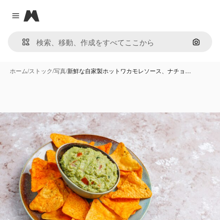
Magnific
Close menu
画像で
ホーム
/
ストック
/
写真
/
新鮮な自家製ホットワカモレソース、ナチョ…