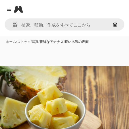
Magnific
Close menu
画像で
ホーム
/
ストック
/
写真
/
新鮮なアナナス 暗い木製の表面