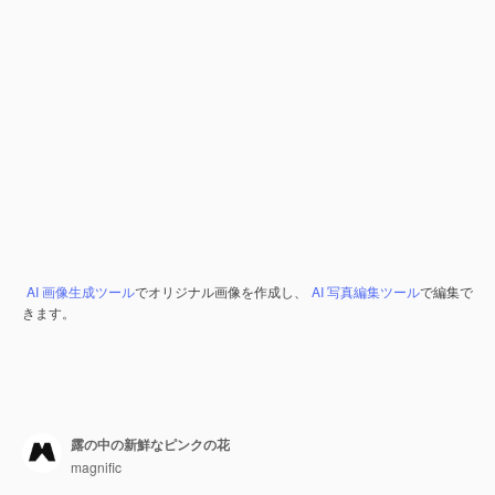
AI 画像生成ツール
でオリジナル画像を作成し、
AI 写真編集ツール
で編集で
きます。
露の中の新鮮なピンクの花
magnific