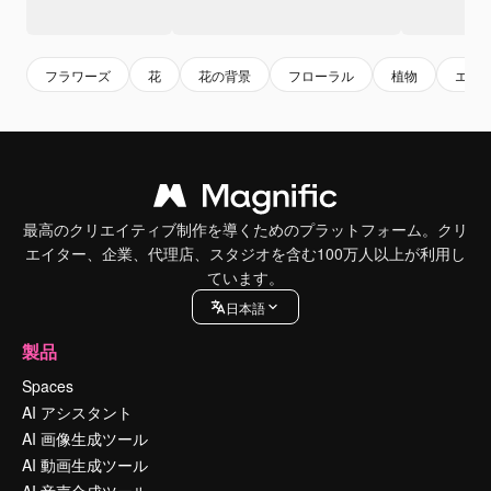
フラワーズ
花
花の背景
フローラル
植物
エキ
最高のクリエイティブ制作を導くためのプラットフォーム。クリ
エイター、企業、代理店、スタジオを含む100万人以上が利用し
ています。
日本語
製品
Spaces
AI アシスタント
AI 画像生成ツール
AI 動画生成ツール