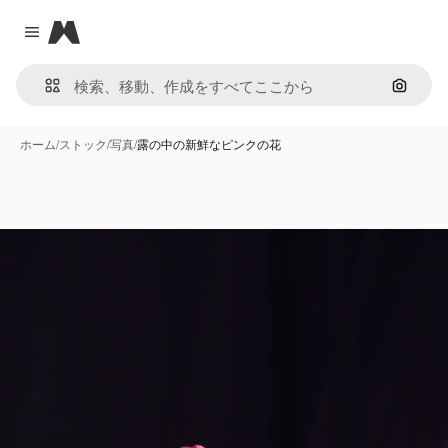
Magnific
Close menu
画像で
ホーム
/
ストック
/
写真
/
露の中の新鮮なピンクの花