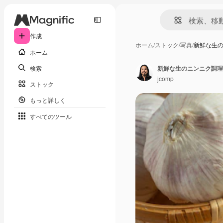
作成
ホーム
/
ストック
/
写真
/
新鮮な生
ホーム
検索
新鮮な生のニンニク調理
jcomp
ストック
もっと詳しく
すべてのツール