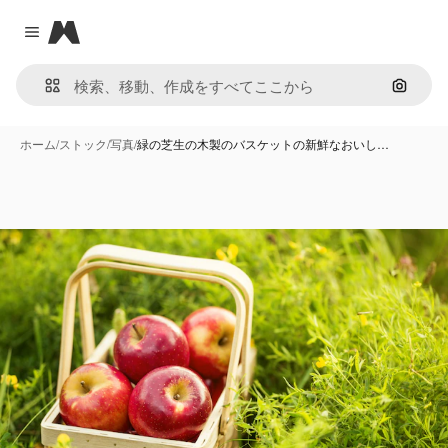
Magnific
Close menu
画像で
ホーム
/
ストック
/
写真
/
緑の芝生の木製のバスケットの新鮮なおいし…