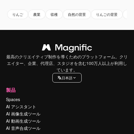
りんご
農業
収穫
自然の背景
りんごの背景
フ
最高のクリエイティブ制作を導くためのプラットフォーム。クリ
エイター、企業、代理店、スタジオを含む100万人以上が利用し
ています。
日本語
製品
Spaces
AI アシスタント
AI 画像生成ツール
AI 動画生成ツール
AI 音声合成ツール