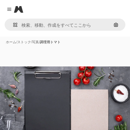
Magnific
Close menu
画像で
ホーム
/
ストック
/
写真
/
調理用トマト