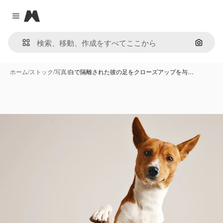
Magnific
Close menu
画像で
ホーム
/
ストック
/
写真
/
白で隔離された彼の足をクローズアップを与…