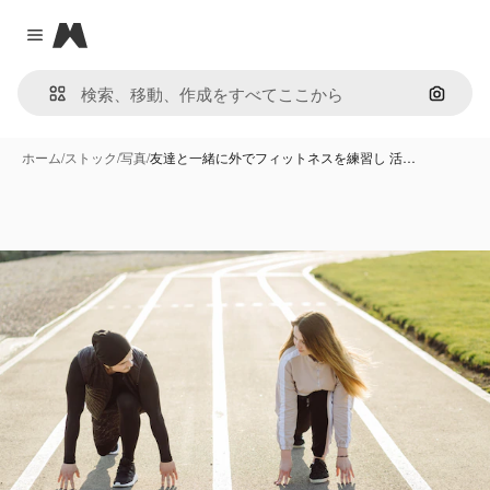
Magnific
Close menu
画像で
ホーム
/
ストック
/
写真
/
友達と一緒に外でフィットネスを練習し 活…