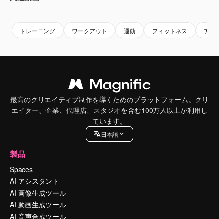
Premium
Premium
Premium
Premium
トレーニング
ワークアウト
運動
フィットネス
アス
最高のクリエイティブ制作を導くためのプラットフォーム。クリ
エイター、企業、代理店、スタジオを含む100万人以上が利用し
ています。
日本語
製品
Spaces
AI アシスタント
AI 画像生成ツール
AI 動画生成ツール
AI 音声合成ツール