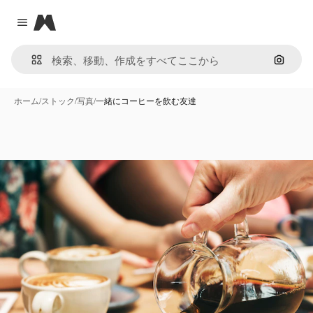
Magnific
Close menu
画像で
ホーム
/
ストック
/
写真
/
一緒にコーヒーを飲む友達