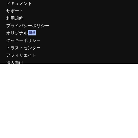
ドキュメント
サポート
利用規約
プライバシーポリシー
オリジナル
新規
クッキーポリシー
トラストセンター
アフィリエイト
法人向け
運営
料金
会社概要
Reviews
採用情報
検索トレンド
ブログ
イベント