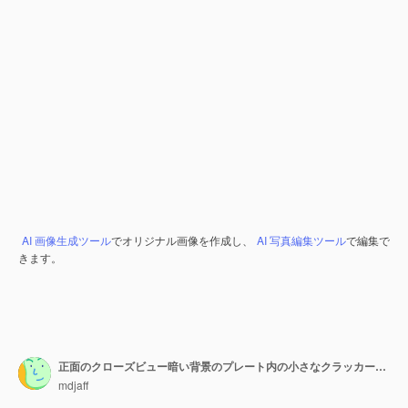
AI 画像生成ツール
でオリジナル画像を作成し、
AI 写真編集ツール
で編集で
きます。
正面のクローズビュー暗い背景のプレート内の小さなクラッカーカリカリスナック塩パンラスク食品cips色
mdjaff