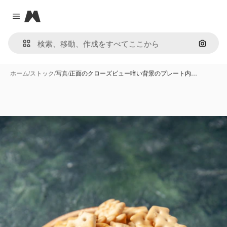
Magnific
Close menu
画像で
ホーム
/
ストック
/
写真
/
正面のクローズビュー暗い背景のプレート内…